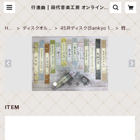
行進曲 | 田代音楽工房 オンラインシ
ョップ
HO
ディスクオルゴ
45弁ディスク(Sankyo 10
行進
ME
ール
-5/8")
曲
ITEM