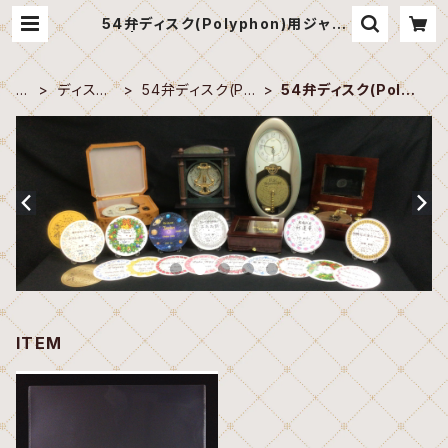
54弁ディスク(Polyphon)用ジャケ
ット | 田代音楽工房 オンラインショッ
プ
H
ディスク
54弁ディスク(Pol
54弁ディスク(Polyp
O
オルゴー
yphon 11-1/4")
hon)用ジャケット
M
ル
E
ITEM