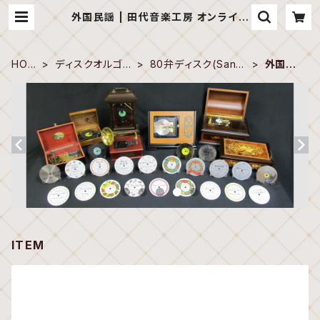
外国民謡 | 田代音楽工房 オンライン
ショップ
HOM
ディスクオルゴー
80弁ディスク(Sank
外国民
E
ル
yo)
謡
ITEM