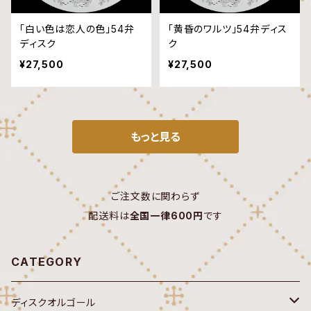
「白い色は恋人の色」54弁
「黄昏のワルツ」54弁ディス
ディスク
ク
¥27,500
¥27,500
もっと見る
ご注文数に関わらず
配送料は
全国一律600円
です
CATEGORY
ディスクオルゴール