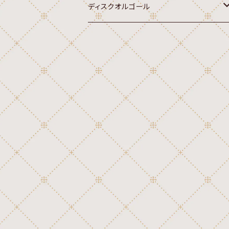
ディスクオルゴール
オルゴール
20弁ディスク(Sankyo,Rhythm 7")
クラシック
22弁ディスク(Rhythm,Sankyo 4-3/
4")
行進曲
クラシック
30弁ディスク(Thorens,Reuge 4-1/
讃美歌
2")
行進曲
国歌
クラシック
45弁ディスク(Sankyo 10-5/8")
讃美歌
外国民謡
行進曲
クラシック
46弁ディスク(Polyphon 9-5/8")