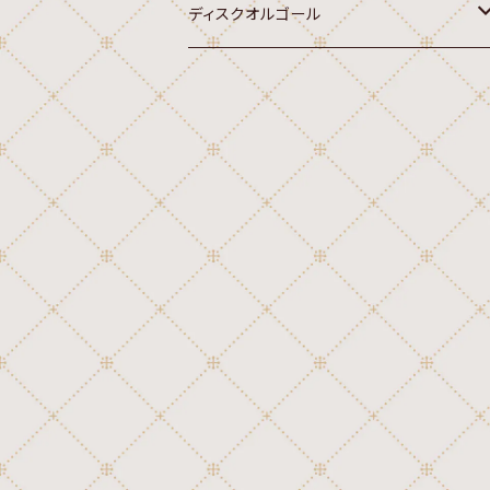
ディスクオルゴール
オルゴール
20弁ディスク(Sankyo,Rhythm 7")
クラシック
22弁ディスク(Rhythm,Sankyo 4-3/
4")
行進曲
クラシック
30弁ディスク(Thorens,Reuge 4-1/
讃美歌
2")
行進曲
国歌
クラシック
45弁ディスク(Sankyo 10-5/8")
讃美歌
外国民謡
行進曲
クラシック
46弁ディスク(Polyphon 9-5/8")