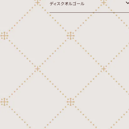
ディスクオルゴール
オルゴール
20弁ディスク(Sankyo,Rhythm 7")
クラシック
22弁ディスク(Rhythm,Sankyo 4-3/
4")
行進曲
クラシック
30弁ディスク(Thorens,Reuge 4-1/
讃美歌
2")
行進曲
国歌
クラシック
45弁ディスク(Sankyo 10-5/8")
讃美歌
外国民謡
行進曲
クラシック
46弁ディスク(Polyphon 9-5/8")