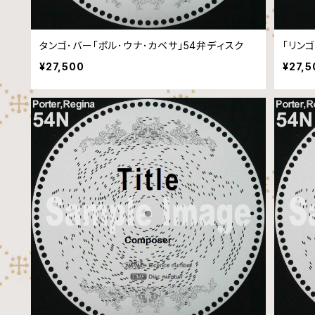
タンゴ･バー「ポル･ウナ･カベサ」54弁ディスク
「リン
¥27,500
¥27,5