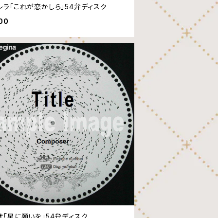
レラ「これが恋かしら」54弁ディスク
00
オ「星に願いを」54弁ディスク