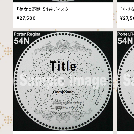
「美女と野獣」54弁ディスク
「小さ
¥27,500
¥27,5