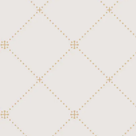
外国映画、テレビ
讃美歌
45弁ディスク用ジャケット
80弁ディスク(Sankyo)
童謡、唱歌、日本民謡
日本映画、テレビ
外国民謡
クラシック
邦楽ポピュラー
106弁ディスク(Kalliope 22-3/4")
童謡、唱歌、日本民謡
洋楽ポピュラー
行進曲
54弁ディスク(Polyphon)用ジャケット
邦楽ポピュラー
106弁+12鐘ディスク(Kalliope 25-1/8")
外国映画、テレビ
讃美歌
54弁ディスク(Regina)用ジャケット
118弁ディスク(Polyphon 19-5/8")
日本映画、テレビ
外国民謡
クラシック
118弁+16鐘ディスク(Polyphon 22-1/
童謡、唱歌、日本民謡
8")
洋楽ポピュラー
行進曲
邦楽ポピュラー
クラシック
128弁ディスク(Regina 20-3/4")
外国映画、テレビ
讃美歌
76弁ディスク用ジャケット
行進曲
159弁ディスク(Polyphon 24-1/2")