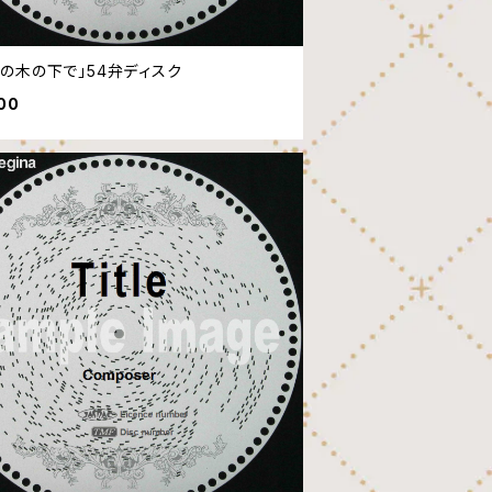
ゴの木の下で」54弁ディスク
00