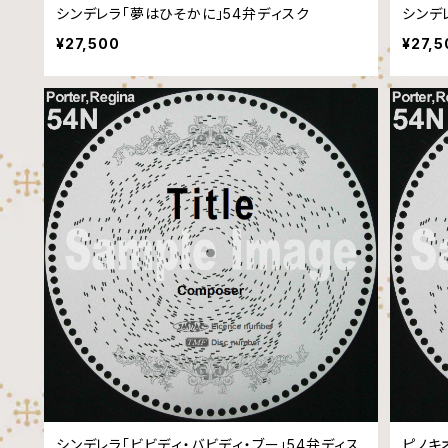
シンデレラ「夢はひそかに」54弁ディスク
シンデ
¥27,500
¥27,5
シンデレラ「ビビディ・バビディ・ブー」54弁ディス
ピノキ