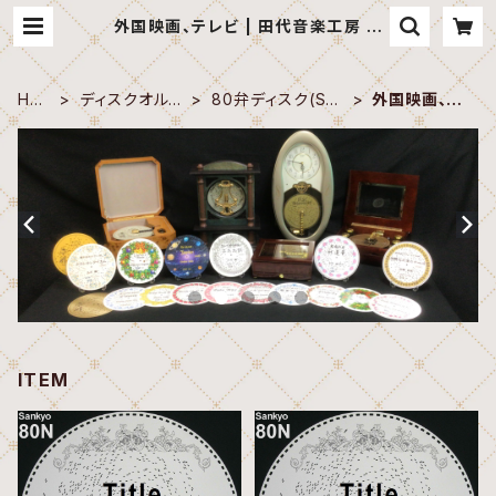
外国映画、テレビ | 田代音楽工房 オ
ンラインショップ
HO
ディスクオルゴ
80弁ディスク(San
外国映画、テ
ME
ール
kyo)
レビ
ITEM