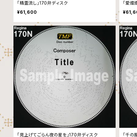
「精霊流し」170弁ディスク
「愛燦
¥61,600
¥61,
「見上げてごらん夜の星を」170弁ディスク
「千の