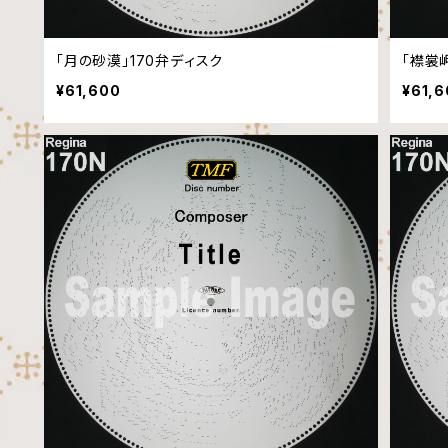
「月の砂漠」170弁ディスク
「襟裳
¥61,600
¥61,