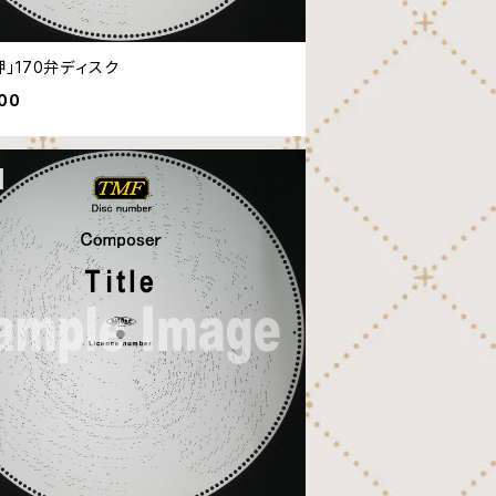
岬」170弁ディスク
600