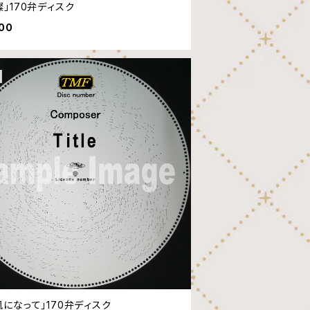
燦」170弁ディスク
600
風になって」170弁ディスク