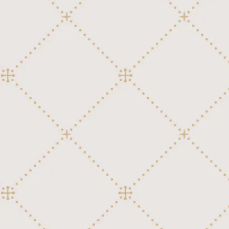
外国映画、テレビ
讃美歌
45弁ディスク用ジャケット
80弁ディスク(Sankyo)
童謡、唱歌、日本民謡
日本映画、テレビ
外国民謡
クラシック
邦楽ポピュラー
106弁ディスク(Kalliope 22-3/4")
童謡、唱歌、日本民謡
洋楽ポピュラー
行進曲
54弁ディスク(Polyphon)用ジャケット
邦楽ポピュラー
106弁+12鐘ディスク(Kalliope 25-1/8")
外国映画、テレビ
讃美歌
54弁ディスク(Regina)用ジャケット
118弁ディスク(Polyphon 19-5/8")
日本映画、テレビ
外国民謡
クラシック
118弁+16鐘ディスク(Polyphon 22-1/
童謡、唱歌、日本民謡
8")
洋楽ポピュラー
行進曲
邦楽ポピュラー
クラシック
128弁ディスク(Regina 20-3/4")
外国映画、テレビ
讃美歌
76弁ディスク用ジャケット
行進曲
159弁ディスク(Polyphon 24-1/2")