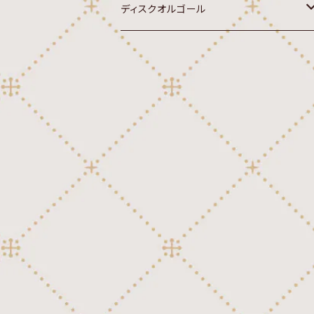
ディスクオルゴール
オルゴール
20弁ディスク(Sankyo,Rhythm 7")
クラシック
22弁ディスク(Rhythm,Sankyo 4-3/
4")
行進曲
クラシック
30弁ディスク(Thorens,Reuge 4-1/
讃美歌
2")
行進曲
国歌
クラシック
45弁ディスク(Sankyo 10-5/8")
讃美歌
外国民謡
行進曲
クラシック
46弁ディスク(Polyphon 9-5/8")