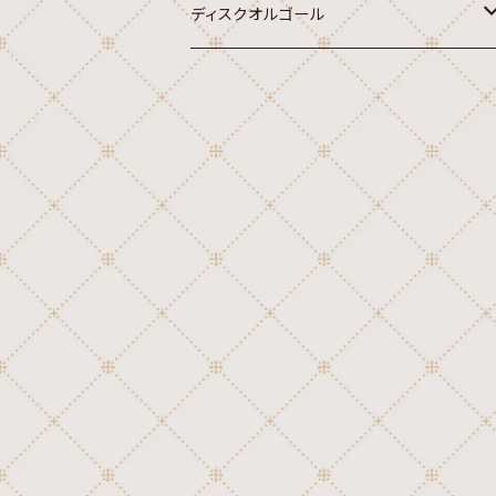
ディスクオルゴール
オルゴール
20弁ディスク(Sankyo,Rhythm 7")
クラシック
22弁ディスク(Rhythm,Sankyo 4-3/
4")
行進曲
クラシック
30弁ディスク(Thorens,Reuge 4-1/
讃美歌
2")
行進曲
国歌
クラシック
45弁ディスク(Sankyo 10-5/8")
讃美歌
外国民謡
行進曲
クラシック
46弁ディスク(Polyphon 9-5/8")