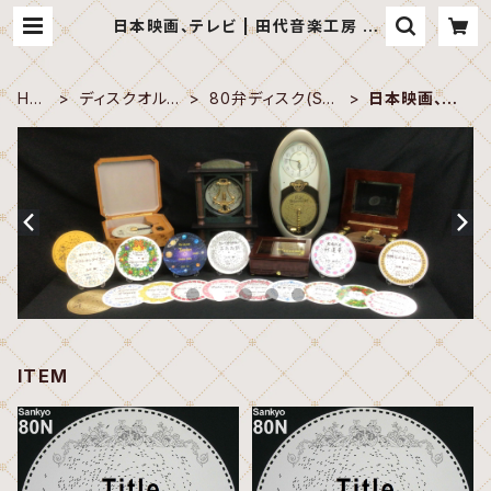
日本映画、テレビ | 田代音楽工房 オ
ンラインショップ
HO
ディスクオルゴ
80弁ディスク(San
日本映画、テ
ME
ール
kyo)
レビ
ITEM