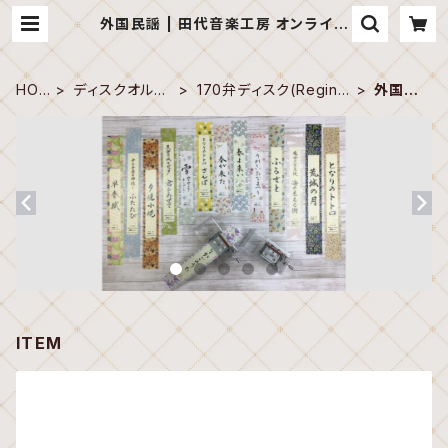
外国民謡 | 田代音楽工房 オンライン
ショップ
HO
ディスクオルゴ
170弁ディスク(Regina
外国民
ME
ール
27")
謡
ITEM