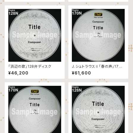
「浜辺の歌」128弁ディスク
J.シュトラウスⅡ「春の声」170
弁ディスク
¥46,200
¥61,600