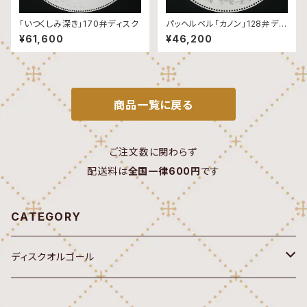
「いつくしみ深き」170弁ディスク
パッヘルベル「カノン」128弁ディ
スク
¥61,600
¥46,200
商品一覧に戻る
ご注文数に関わらず
配送料は
全国一律600円
です
CATEGORY
ディスクオルゴール
オルゴール