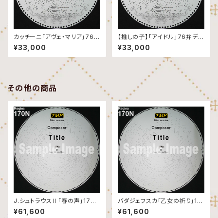
カッチーニ「アヴェ・マリア」76弁
【推しの子】「アイドル」76弁ディ
ディスク
スク
¥33,000
¥33,000
その他の商品
J.シュトラウスⅡ「春の声」170
バダジェフスカ「乙女の祈り」17
弁ディスク
0弁ディスク
¥61,600
¥61,600