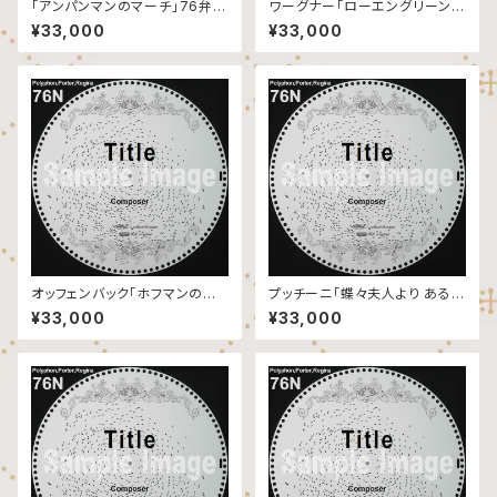
「アンパンマンのマーチ」76弁デ
ワーグナー「ローエングリーン
ィスク
より 婚礼の合唱」76弁ディスク
¥33,000
¥33,000
オッフェンバック「ホフマンの舟
プッチーニ「蝶々夫人より ある晴
歌」76弁ディスク
れた日に」76弁ディスク
¥33,000
¥33,000