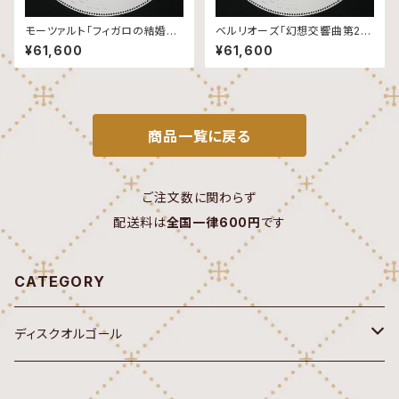
モーツァルト「フィガロの結婚よ
ベルリオーズ「幻想交響曲第2楽
り 序曲」170弁ディスク
章」170弁ディスク
¥61,600
¥61,600
商品一覧に戻る
ご注文数に関わらず
配送料は
全国一律600円
です
CATEGORY
ディスクオルゴール
オルゴール