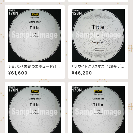
ショパン「黒鍵のエチュード」17
「ホワイトクリスマス」128弁ディ
0弁ディスク
スク
¥61,600
¥46,200