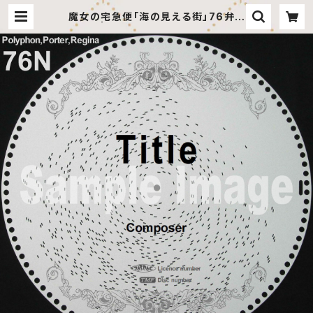
魔女の宅急便「海の見える街」76弁デ
ィスク | 田代音楽工房 オンラインショ
ップ