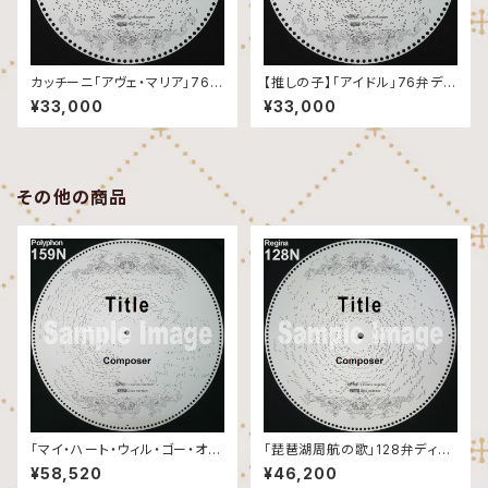
カッチーニ「アヴェ・マリア」76弁
【推しの子】「アイドル」76弁ディ
ディスク
スク
¥33,000
¥33,000
その他の商品
「マイ・ハート・ウィル・ゴー・オ
「琵琶湖周航の歌」128弁ディス
ン」159弁ディスク
ク
¥58,520
¥46,200