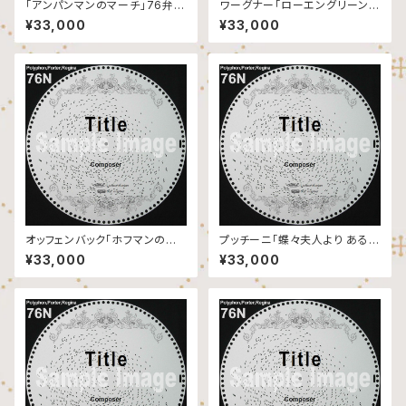
「アンパンマンのマーチ」76弁デ
ワーグナー「ローエングリーン
ィスク
より 婚礼の合唱」76弁ディスク
¥33,000
¥33,000
オッフェンバック「ホフマンの舟
プッチーニ「蝶々夫人より ある晴
歌」76弁ディスク
れた日に」76弁ディスク
¥33,000
¥33,000