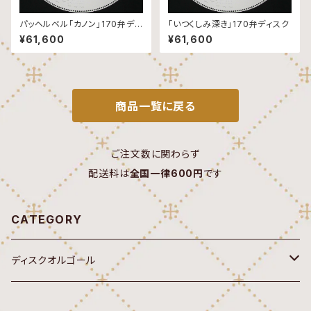
パッヘルベル「カノン」170弁ディ
「いつくしみ深き」170弁ディスク
スク
¥61,600
¥61,600
商品一覧に戻る
ご注文数に関わらず
配送料は
全国一律600円
です
CATEGORY
ディスクオルゴール
オルゴール